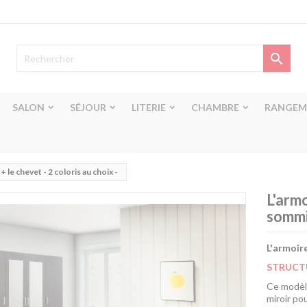

SALON
SÉJOUR
LITERIE
CHAMBRE
RANGEM
+ le chevet - 2 coloris au choix -
L'armo
sommie
L'armoire
STRUCT
Ce modèl
miroir po