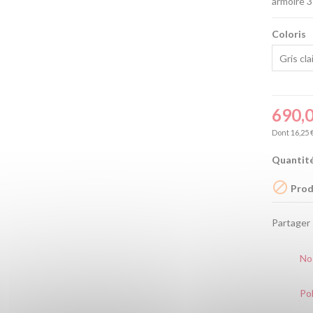
armoire 3
Coloris
690,
Dont 16,25 
Quantit

Produ
Partager
No
Pol