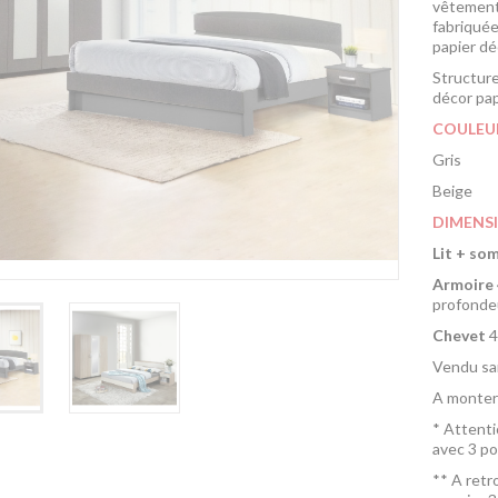
vêtements
fabriqué
papier dé
Structure
décor pap
COULEU
Gris
Beige
DIMENS
Lit + so
Armoire 
profonde
Chevet
4
Vendu sa
A monter
* Attent
avec 3 po
** A retr