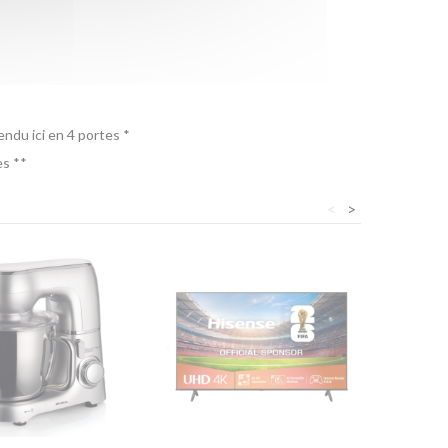
endu ici en 4 portes *
es **
<
>
Offre web