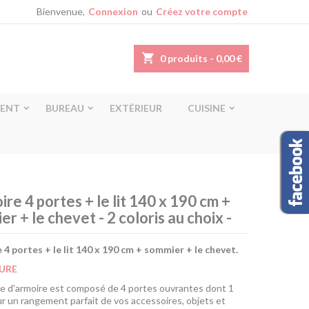
Bienvenue,
Connexion
ou
Créez votre compte
shopping_cart
0
produits - 0,00 €
ENT
BUREAU
EXTÉRIEUR
CUISINE
ire 4 portes + le lit 140 x 190 cm +
r + le chevet - 2 coloris au choix -
 4 portes + le lit 140 x 190 cm + sommier + le chevet.
URE
e d'armoire est composé de 4 portes ouvrantes dont 1
ur un rangement parfait de vos accessoires, objets et