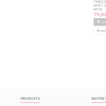
TABLE 
EFFET 
NOIR
Prix
79,00

Ajo
En savo
PRODUITS
NOTRE 