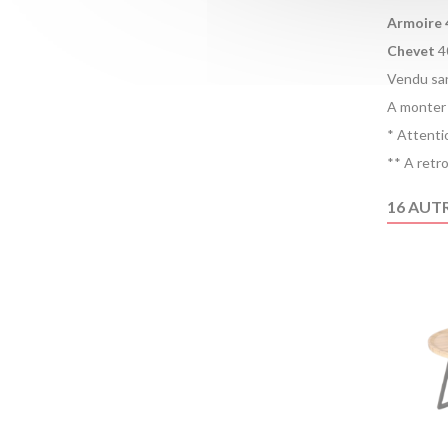
Armoire 
Chevet
4
Vendu san
A monter
* Attenti
** A retr
16 AUT