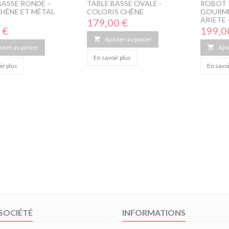
BASSE RONDE –
TABLE BASSE OVALE -
ROBOT P
CHÊNE ET MÉTAL
COLORIS CHÊNE
GOURME
ARIETE 
Prix
179,00 €
Prix
 €
199,0

Ajouter au panier
uter au panier

Ajo
En savoir plus
ir plus
En savoi
SOCIÉTÉ
INFORMATIONS