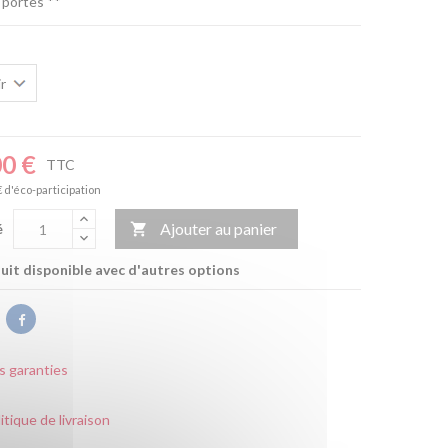
 portes **
00 €
TTC
€ d'éco-participation
Ajouter au panier
é

it disponible avec d'autres options
s garanties
itique de livraison