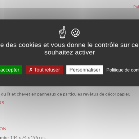
Pa
Rep
PTION
ise des cookies et vous donne le contrôle sur 
souhaitez activer
 4 portes + le lit 140 x 190 cm + sommier + le chevet.
URE
 accepter
Tout refuser
Personnaliser
Politique de conf
 d'armoire est composé de 4 portes ouvrantes dont 1 miroir pour un ran
modèle très résistant, grâce à sa structure fabriquée en panneaux de pa
 du lit et chevet en panneaux de particules revêtus de décor papier.
RS
ION
mmier
144 x 74 x 195 cm.