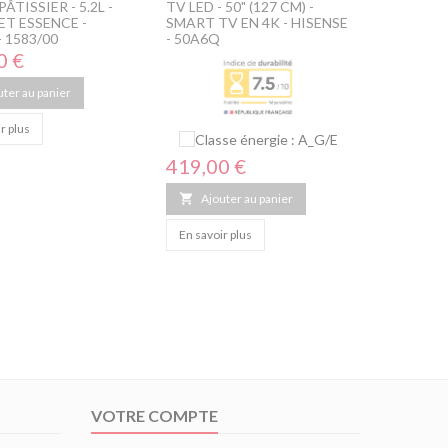
ÂTISSIER - 5.2L -
TV LED - 50" (127 CM) -
RÉFRIGÉ
T ESSENCE -
SMART TV EN 4K - HISENSE
FROID ST
- 1583/00
- 50A6Q
INOX - 
1PST229
0 €
uter au panier
Prix
279,00
r plus

Ajou
Prix
419,00 €
En savoir

Ajouter au panier
En savoir plus
VOTRE COMPTE