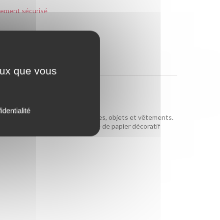
iement sécurisé
rise de votre ancien matériel
ceux que vous
identialité
gement parfait de vos accessoires, objets et vêtements.
rticules de 15mm puis recouverte de papier décoratif