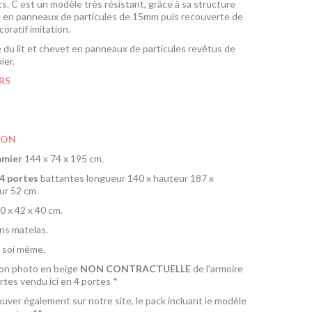
. C est un modèle très résistant, grâce à sa structure
e en panneaux de particules de 15mm puis recouverte de
coratif imitation.
 du lit et chevet en panneaux de particules revêtus de
ier.
RS
ION
mmier
144 x 74 x 195 cm.
4
portes
battantes longueur 140 x hauteur 187 x
ur 52 cm.
0 x 42 x 40 cm.
ns matelas.
 soi même.
ion photo en beige
NON CONTRACTUELLE
de l'armoire
rtes vendu ici en 4 portes *
ouver également sur notre site, le pack incluant le modèle