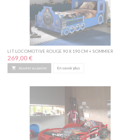
LIT LOCOMOTIVE ROUGE 90 X 190 CM + SOMMIER
Prix
269,00 €

Ajouter au panier
En savoir plus