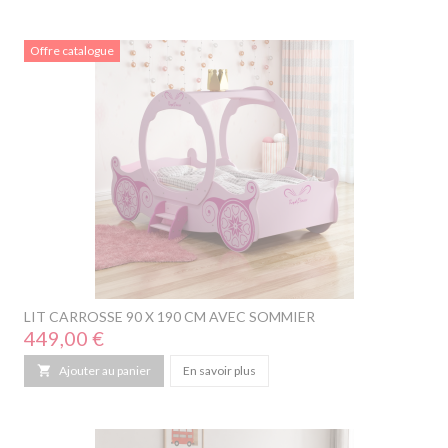
Offre catalogue
LIT CARROSSE 90 X 190 CM AVEC SOMMIER
Prix
449,00 €

Ajouter au panier
En savoir plus