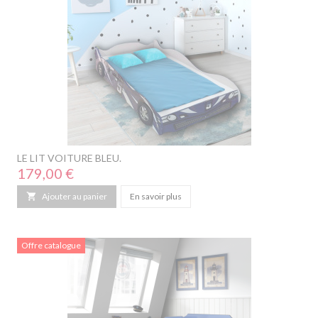
LE LIT VOITURE BLEU.
Prix
179,00 €

Ajouter au panier
En savoir plus
Offre catalogue