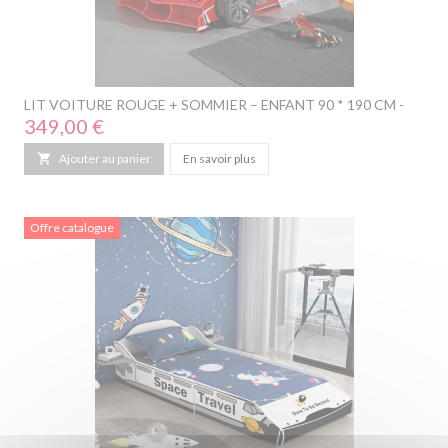
LIT VOITURE ROUGE + SOMMIER – ENFANT 90 * 190 CM -
Prix
349,00 €

Ajouter au panier
En savoir plus
Offre catalogue