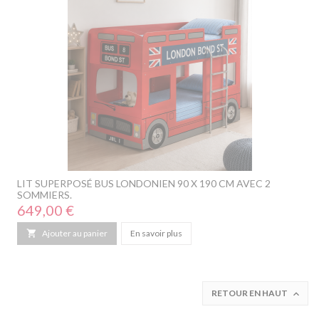
LIT SUPERPOSÉ BUS LONDONIEN 90 X 190 CM AVEC 2
SOMMIERS.
Prix
649,00 €

Ajouter au panier
En savoir plus
RETOUR EN HAUT
