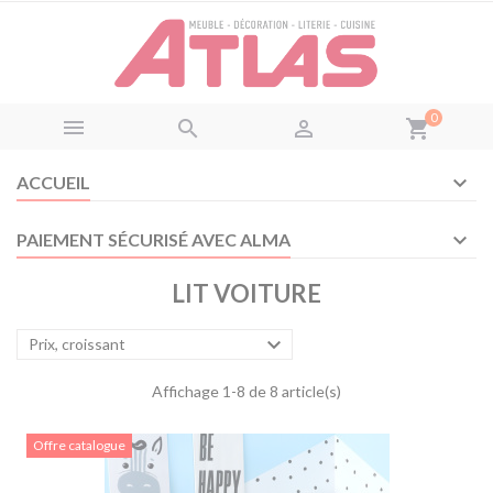
Panneau de gestion des cookies
0



shopping_cart
ACCUEIL
PAIEMENT SÉCURISÉ AVEC ALMA
LIT VOITURE

Prix, croissant
Affichage 1-8 de 8 article(s)
Offre catalogue