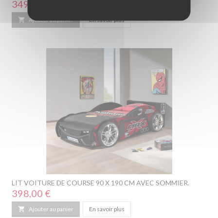
Prix
349,00 €

Ajouter au panier
En savoir plus
LIT VOITURE DE COURSE 90 X 190 CM AVEC SOMMIER.
Prix
398,00 €

Ajouter au panier
En savoir plus