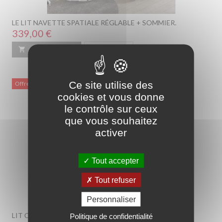
LE LIT NAVETTE SPATIALE RÉGLABLE + SOMMIER.
Prix
339,00 €

Ajouter au panier
En savoir plus
Ce site utilise des
Offre catalogue
cookies et vous donne
le contrôle sur ceux
que vous souhaitez
activer
Tout accepter
Tout refuser
Personnaliser
LIT CAMION DE POMPIER + SOMMIER – ENFANT
Politique de confidentialité