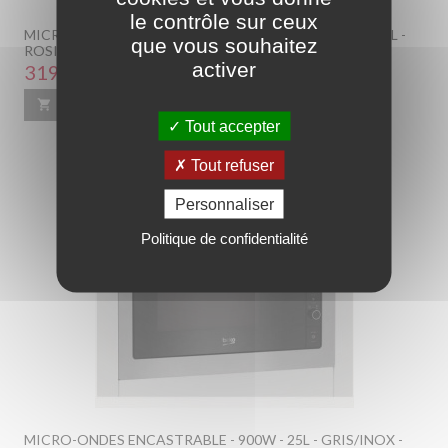
le contrôle sur ceux
MICRO-ONDES TOUT INTÉGRABLE AVEC UN GRILL - 20L -
que vous souhaitez
ROSIERES - RMG20/1IN
activer
Prix
319,00 €

Ajouter au panier
En savoir plus
Tout accepter
Tout refuser
Personnaliser
Politique de confidentialité
MICRO-ONDES ENCASTRABLE - 900W - 25L - GRIS/INOX -