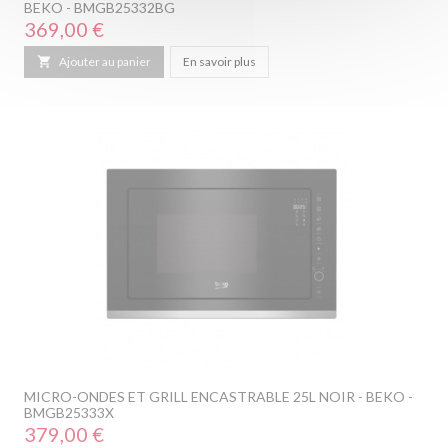
BEKO - BMGB25332BG
Prix
369,00 €

Ajouter au panier
En savoir plus
MICRO-ONDES ET GRILL ENCASTRABLE 25L NOIR - BEKO -
BMGB25333X
Prix
379,00 €