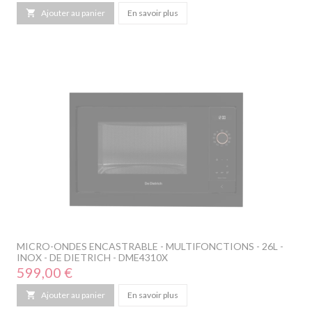

Ajouter au panier
En savoir plus
MICRO-ONDES ENCASTRABLE - MULTIFONCTIONS - 26L -
INOX - DE DIETRICH - DME4310X
Prix
599,00 €

Ajouter au panier
En savoir plus