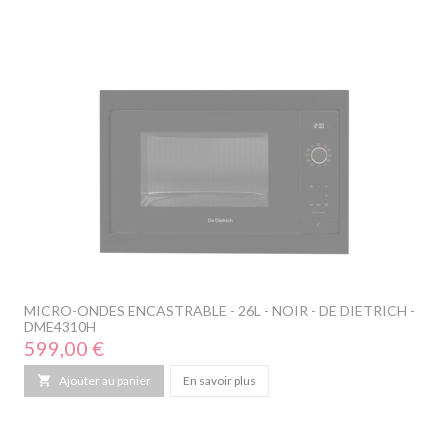
MICRO-ONDES ENCASTRABLE - 26L - NOIR - DE DIETRICH -
DME4310H
Prix
599,00 €

Ajouter au panier
En savoir plus