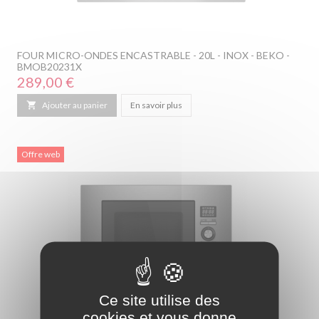
FOUR MICRO-ONDES ENCASTRABLE - 20L - INOX - BEKO -
BMOB20231X
Prix
289,00 €

Ajouter au panier
En savoir plus
Offre web
Ce site utilise des
cookies et vous donne