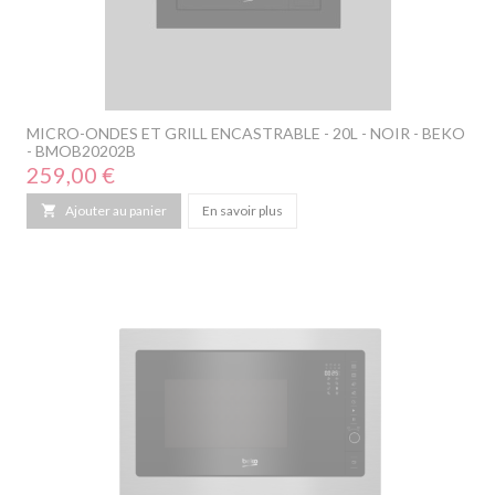
MICRO-ONDES ET GRILL ENCASTRABLE - 20L - NOIR - BEKO
- BMOB20202B
Prix
259,00 €

Ajouter au panier
En savoir plus