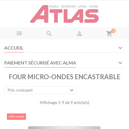
Panneau de gestion des cookies
0



shopping_cart
ACCUEIL
PAIEMENT SÉCURISÉ AVEC ALMA
FOUR MICRO-ONDES ENCASTRABLE

Prix, croissant
Affichage 1-9 de 9 article(s)
Offre web