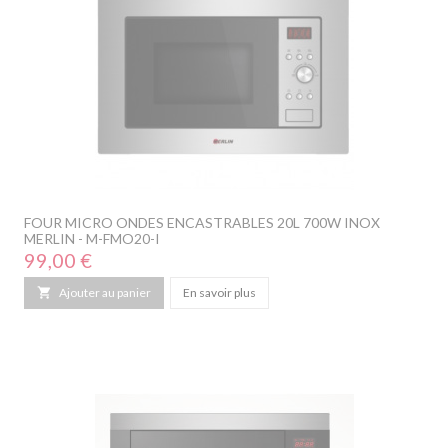
FOUR MICRO ONDES ENCASTRABLES 20L 700W INOX
MERLIN - M-FMO20-I
Prix
99,00 €

Ajouter au panier
En savoir plus