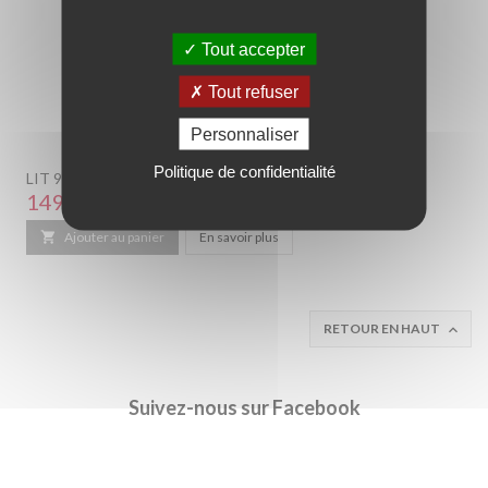
Tout accepter
Tout refuser
Personnaliser
Politique de confidentialité
LIT 90 X 200 CM COLORIS BLANC ET ROSE.
Prix
149,00 €

Ajouter au panier
En savoir plus
RETOUR EN HAUT

Suivez-nous sur Facebook