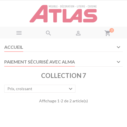
Panneau de gestion des cookies
0



shopping_cart
ACCUEIL
PAIEMENT SÉCURISÉ AVEC ALMA
COLLECTION 7

Prix, croissant
Affichage 1-2 de 2 article(s)