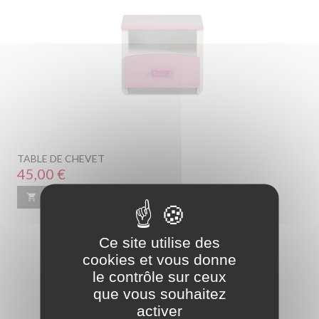
TABLE DE CHEVET
Prix
45,00 €

Ajouter au panier
En savoir plus
Ce site utilise des
cookies et vous donne
le contrôle sur ceux
que vous souhaitez
activer