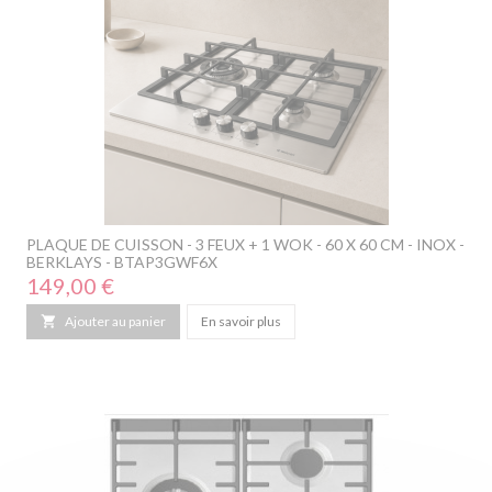
PLAQUE DE CUISSON - 3 FEUX + 1 WOK - 60 X 60 CM - INOX -
BERKLAYS - BTAP3GWF6X
Prix
149,00 €

Ajouter au panier
En savoir plus