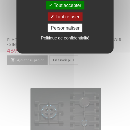
Tout accepter
Tout refuser
Personnaliser
Politique de confidentialité
PLAQUE DE CUISSON À GAZ ENCASTRABLE - 3 FEUX - NOIR
- SIEMENS - EP6A6CI10
Prix
469,00 €

Ajouter au panier
En savoir plus