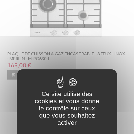
PLAQUE DE CUISSON À GAZ ENCASTRABLE - 3 FEUX - INOX
- MERLIN - M-PG630-I
Prix
169,00 €

Ajouter au panier
En savoir plus
Ce site utilise des
cookies et vous donne
le contrôle sur ceux
que vous souhaitez
activer