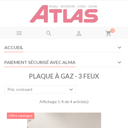
Panneau de gestion des cookies
0



shopping_cart
ACCUEIL
PAIEMENT SÉCURISÉ AVEC ALMA
PLAQUE À GAZ - 3 FEUX

Prix, croissant
Affichage 1-4 de 4 article(s)
Offre catalogue