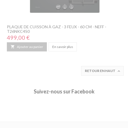
PLAQUE DE CUISSON À GAZ - 3 FEUX - 60 CM - NEFF -
T26NKC4S0
Prix
499,00 €

Ajouter au panier
En savoir plus
RETOUR EN HAUT

Suivez-nous sur Facebook