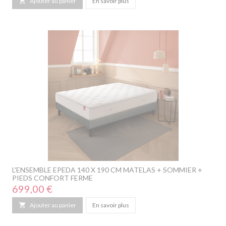

Ajouter au panier
En savoir plus
L'ENSEMBLE EPEDA 140 X 190 CM MATELAS + SOMMIER +
PIEDS CONFORT FERME
Prix
699,00 €

Ajouter au panier
En savoir plus