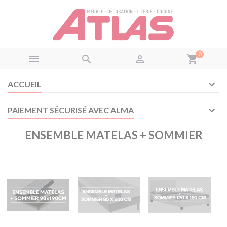
Panneau de gestion des cookies
0



shopping_cart
ACCUEIL
PAIEMENT SÉCURISÉ AVEC ALMA
ENSEMBLE MATELAS + SOMMIER