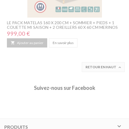
LE PACK MATELAS 160 X 200 CM + SOMMIER + PIEDS + 1
COUETTE MI SAISON + 2 OREILLERS 60 X 60 CM MERINOS
Prix
999,00 €

Ajouter au panier
En savoir plus
RETOUR EN HAUT

Suivez-nous sur Facebook

PRODUITS