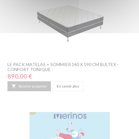
LE PACK MATELAS + SOMMIER 140 X 190 CM BULTEX -
CONFORT TONIQUE -
Prix
890,00 €

Ajouter au panier
En savoir plus