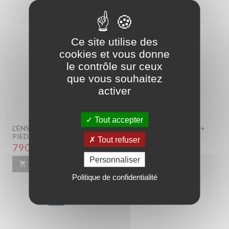
Ce site utilise des
cookies et vous donne
le contrôle sur ceux
que vous souhaitez
activer
Tout accepter
L'ENSEMBLE EPEDA 140 X 190 CM MATELAS + SOMMIER +
PIEDS CONFORT FERME.
Tout refuser
Prix
790,00 €
Personnaliser

Ajouter au panier
En savoir plus
Politique de confidentialité