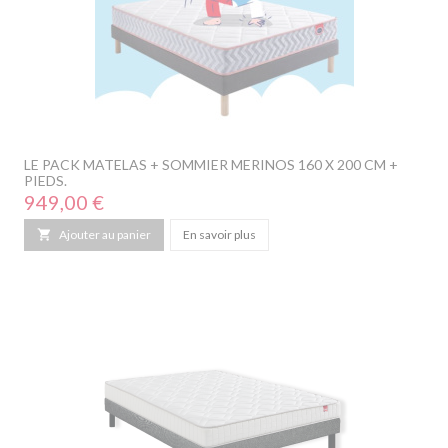
LE PACK MATELAS + SOMMIER MERINOS 160 X 200 CM +
PIEDS.
Prix
949,00 €

Ajouter au panier
En savoir plus