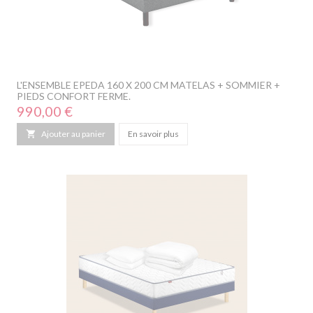
L'ENSEMBLE EPEDA 160 X 200 CM MATELAS + SOMMIER +
PIEDS CONFORT FERME.
Prix
990,00 €

Ajouter au panier
En savoir plus