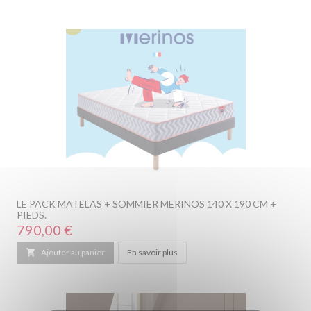
LE PACK MATELAS + SOMMIER MERINOS 140 X 190 CM +
PIEDS.
Prix
790,00 €

Ajouter au panier
En savoir plus