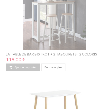
LA TABLE DE BAR BISTROT + 2 TABOURETS - 2 COLORIS
Prix
119,00 €

Ajouter au panier
En savoir plus