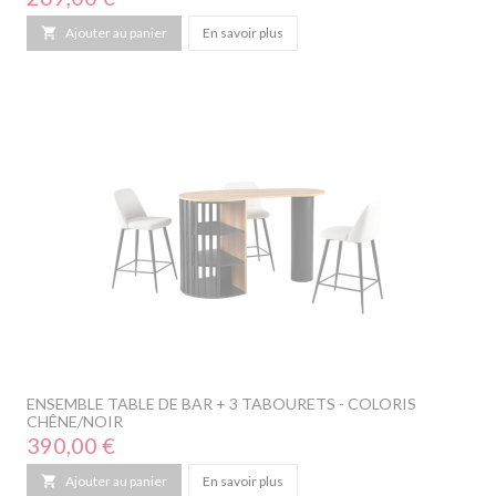

Ajouter au panier
En savoir plus
ENSEMBLE TABLE DE BAR + 3 TABOURETS - COLORIS
CHÊNE/NOIR
Prix
390,00 €

Ajouter au panier
En savoir plus