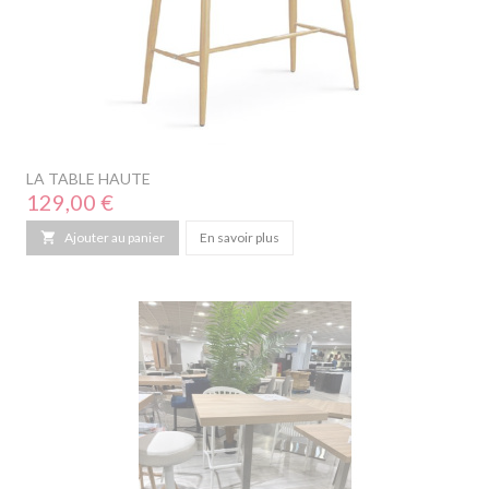
LA TABLE HAUTE
Prix
129,00 €

Ajouter au panier
En savoir plus