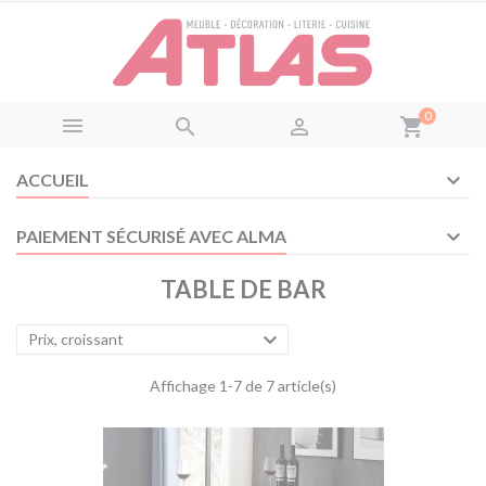
Panneau de gestion des cookies
0



shopping_cart
ACCUEIL
PAIEMENT SÉCURISÉ AVEC ALMA
TABLE DE BAR

Prix, croissant
Affichage 1-7 de 7 article(s)