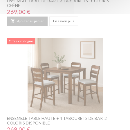
ENSEMBLE TABLE DE BAR + 3 TABOURETS - COLORIS
CHÊNE
Prix
269,00 €

Ajouter au panier
En savoir plus
Offre catalogue
ENSEMBLE TABLE HAUTE + 4 TABOURETS DE BAR, 2
COLORIS DISPONIBLE
Prix
269,00 €