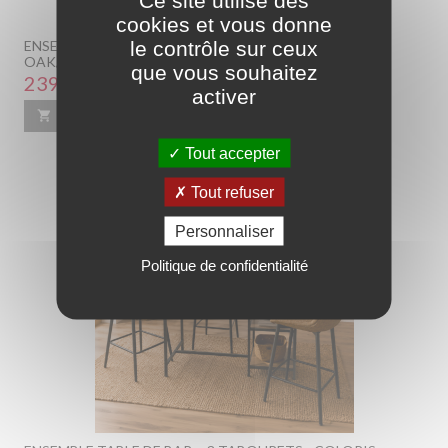
Ce site utilise des
cookies et vous donne
le contrôle sur ceux
ENSEMBLE TABLE BAR + 3 TABOURETS - COLORIS
OAK/GRIS
que vous souhaitez
Prix
239,00 €
activer

Ajouter au panier
En savoir plus
Tout accepter
Tout refuser
Personnaliser
Politique de confidentialité