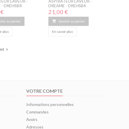
TEUR LAVEUR -
ASPIRATEUR LAVEUR -
 - DREHSBR
DREAME - DREHSB4
Prix
 €
21,00 €
uter au panier

Ajouter au panier
r plus
En savoir plus
ant

VOTRE COMPTE
Informations personnelles
Commandes
Avoirs
Adresses