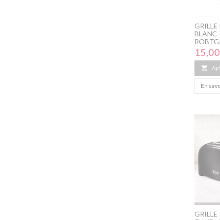
GRILLE 
BLANC 
ROBTG
Prix
15,00

Ajo
En savo
GRILLE 