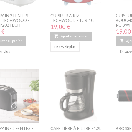
PAIN 2 FENTES -
CUISEUR À RIZ -
CUISEUR
- TECHWOOD -
TECHWOOD - TCR-105
BOUCHON
P202TECH
RC-3WP
Prix
19,00 €
Prix
 €
19,00

Ajouter au panier
uter au panier

Ajo
En savoir plus
ir plus
En savoi
PAIN - 2 FENTES -
CAFETIÈRE À FILTRE - 1.2L -
BROSSE