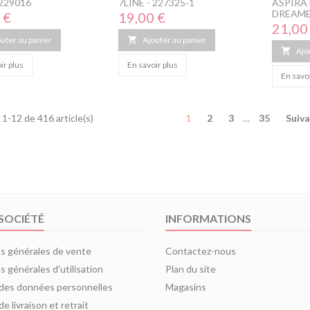
 229016
7LINE - 227325‑1
ASPIRA
DREAME
Prix
 €
19,00 €
Prix
21,00
uter au panier

Ajouter au panier

Ajo
ir plus
En savoir plus
En savoi
 1-12 de 416 article(s)
1
2
3
…
35
Suiv
SOCIÉTÉ
INFORMATIONS
s générales de vente
Contactez-nous
s générales d'utilisation
Plan du site
 des données personnelles
Magasins
de livraison et retrait