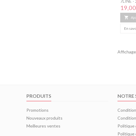
7LINE -
Prix
19,00

Ajo
En savo
Affichage
PRODUITS
NOTRE 
Promotions
Condition
Nouveaux produits
Condition
Meilleures ventes
Politique
Politique 