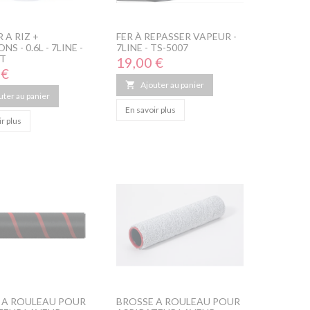
 A RIZ +
FER À REPASSER VAPEUR -
S - 0.6L - 7LINE -
7LINE - TS-5007
T
Prix
19,00 €
 €

Ajouter au panier
uter au panier
En savoir plus
r plus
 A ROULEAU POUR
BROSSE A ROULEAU POUR