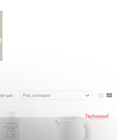



ier par :
Prix, croissant