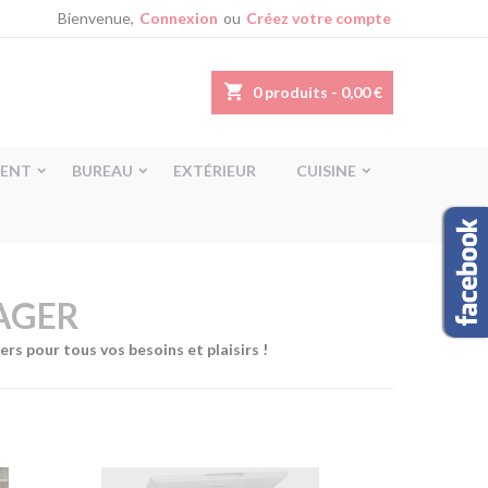
Bienvenue,
Connexion
ou
Créez votre compte
shopping_cart
0
produits - 0,00 €
ENT
BUREAU
EXTÉRIEUR
CUISINE
AGER
s pour tous vos besoins et plaisirs !