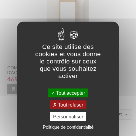
Ce site utilise des
cookies et vous donne
le contrôle sur ceux
que vous souhaitez
COMMODE 6 TIROIRS AVEC SON MIROIR EN BOIS
D'ACCACIA - COLORIS MARRON
activer
Prix
469,00 €

Ajouter au panier
En savoir plus
Tout accepter
Tout refuser
RETOUR EN HAUT

Personnaliser
Politique de confidentialité