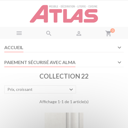
Panneau de gestion des cookies
0



shopping_cart
ACCUEIL
PAIEMENT SÉCURISÉ AVEC ALMA
COLLECTION 22

Prix, croissant
Affichage 1-1 de 1 article(s)