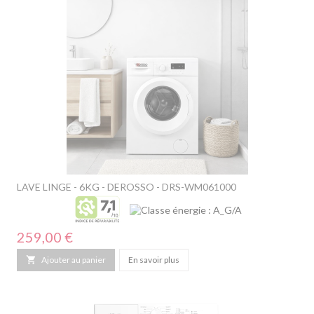
LAVE LINGE - 6KG - DEROSSO - DRS-WM061000
Prix
259,00 €

Ajouter au panier
En savoir plus