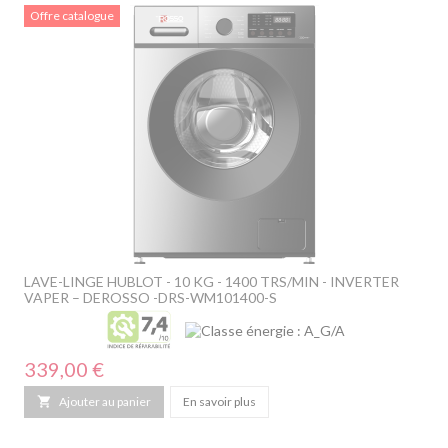
Offre catalogue
LAVE-LINGE HUBLOT - 10 KG - 1400 TRS/MIN - INVERTER
VAPER – DEROSSO -DRS-WM101400-S
Prix
339,00 €

Ajouter au panier
En savoir plus