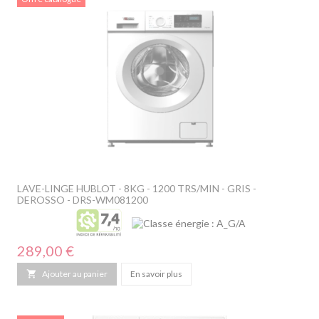
LAVE-LINGE HUBLOT - 8KG - 1200 TRS/MIN - GRIS -
DEROSSO - DRS-WM081200
Prix
289,00 €

Ajouter au panier
En savoir plus