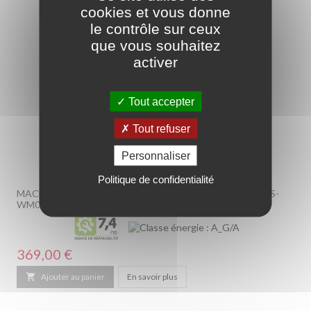
cookies et vous donne
le contrôle sur ceux
que vous souhaitez
activer
Tout accepter
Tout refuser
Personnaliser
Politique de confidentialité
MACHINE À LAVER HUBLOT - 9KG - BLANC - MERLIN - MS-
WM091400
Prix
369,00 €

Ajouter au panier
En savoir plus