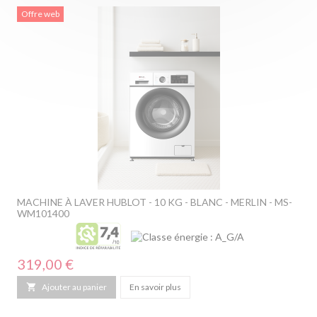
Offre web
MACHINE À LAVER HUBLOT - 10 KG - BLANC - MERLIN - MS-
WM101400
Prix
319,00 €

Ajouter au panier
En savoir plus