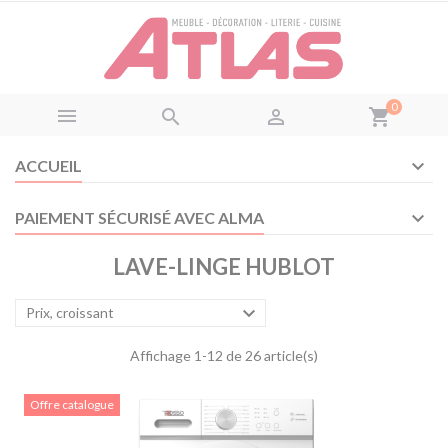
Panneau de gestion des cookies
0



shopping_cart
ACCUEIL
PAIEMENT SÉCURISÉ AVEC ALMA
LAVE-LINGE HUBLOT

Prix, croissant
Affichage 1-12 de 26 article(s)
Offre catalogue