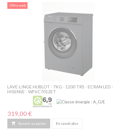
Offre web
LAVE-LINGE HUBLOT - 7KG - 1200 TRS - ECRAN LED -
HISENSE - WFVC7012ET
Prix
319,00 €

Ajouter au panier
En savoir plus