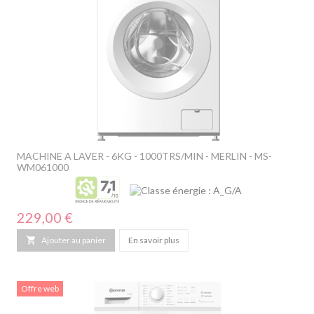
MACHINE A LAVER - 6KG - 1000TRS/MIN - MERLIN - MS-
WM061000
Prix
229,00 €

Ajouter au panier
En savoir plus
Offre web