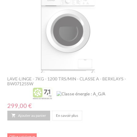
LAVE-LINGE - 7KG - 1200 TRS/MIN - CLASSE A - BERKLAYS -
BW07125SW
Prix
299,00 €

Ajouter au panier
En savoir plus
Offre catalogue