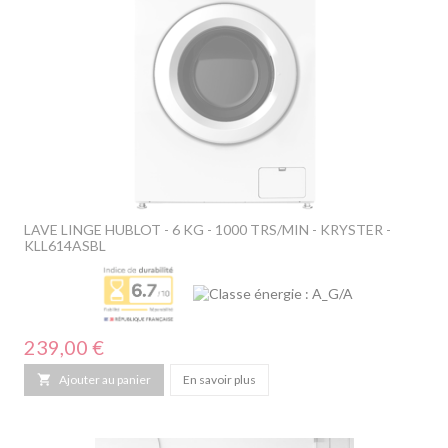
LAVE LINGE HUBLOT - 6 KG - 1000 TRS/MIN - KRYSTER -
KLL614ASBL
Prix
239,00 €

Ajouter au panier
En savoir plus