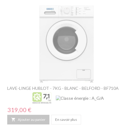
LAVE-LINGE HUBLOT - 7KG - BLANC - BELFORD - BF710A
Prix
319,00 €

Ajouter au panier
En savoir plus