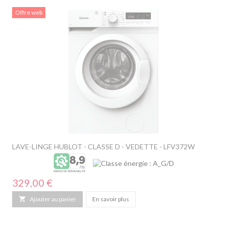
Offre web
LAVE-LINGE HUBLOT - CLASSE D - VEDETTE - LFV372W
Prix
329,00 €

Ajouter au panier
En savoir plus