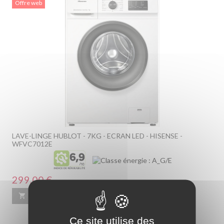
Offre web
LAVE-LINGE HUBLOT - 7KG - ECRAN LED - HISENSE -
WFVC7012E
Prix
299,00 €

Ajouter au panier
En savoir plus
Ce site utilise des