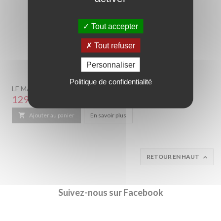
Tout accepter
Tout refuser
Personnaliser
Politique de confidentialité
LE MATELAS 90 X 200 CM EN MOUSSE ORTHOPÉDIQUE
Prix
129,00 €

Ajouter au panier
En savoir plus
RETOUR EN HAUT

Suivez-nous sur Facebook