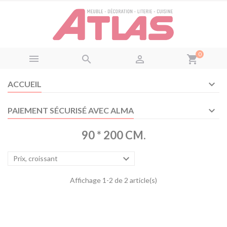
Panneau de gestion des cookies
0



shopping_cart
ACCUEIL
PAIEMENT SÉCURISÉ AVEC ALMA
90 * 200 CM.

Prix, croissant
Affichage 1-2 de 2 article(s)