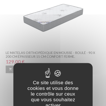
LE MATELAS ORTHOPÉDIQUE EN MOUSSE - ROULÉ - 90 X
200 CM ÉPAISSEUR 15 CM CONFORT FERME.
Prix
129,00 €

Ajouter au panier
En savoir plus
Ce site utilise des
cookies et vous donne
le contrôle sur ceux
que vous souhaitez
activer