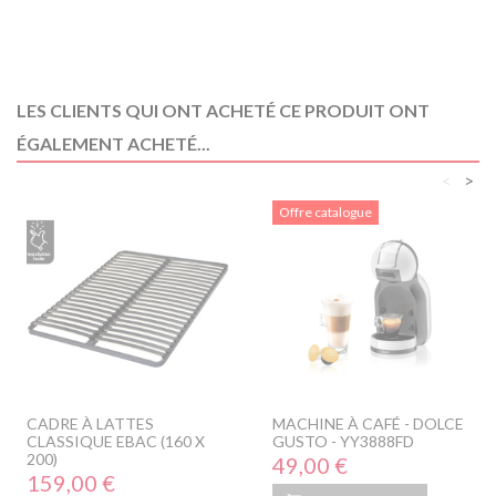
LES CLIENTS QUI ONT ACHETÉ CE PRODUIT ONT
ÉGALEMENT ACHETÉ...
<
>
Offre catalogue
CADRE À LATTES
MACHINE À CAFÉ - DOLCE
CLASSIQUE EBAC (160 X
GUSTO - YY3888FD
200)
Prix
49,00 €
Prix
159,00 €