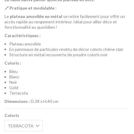
🪄 Pratique et modulable
:
Le
plateau amovible en métal
se retire facilement pour offrir un
accès rapide au rangement intérieur. Idéal pour allier déco et
fonctionnalité au quotidien !
Caractéristiques :
Plateau amovible
En panneaux de particules revêtu de décor coloris chêne clair
Structure en métal recouverte de poudre coloris noir
Coloris :
Bleu
Blanc
Noir
Gold
Terracota
Dimensions :
D.38 x H.40 cm
Coloris