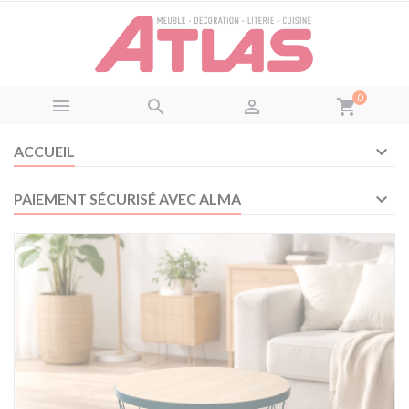
Panneau de gestion des cookies
0



shopping_cart
ACCUEIL
PAIEMENT SÉCURISÉ AVEC ALMA