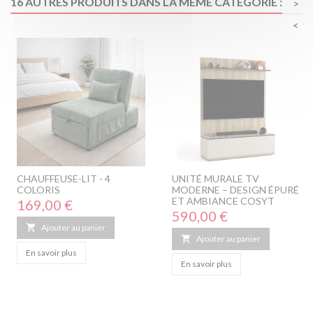
16 AUTRES PRODUITS DANS LA MÊME CATÉGORIE :
>
<
CHAUFFEUSE-LIT - 4
UNITÉ MURALE TV
COLORIS
MODERNE – DESIGN ÉPURÉ
ET AMBIANCE COSYT
Prix
169,00 €
Prix
590,00 €

Ajouter au panier

Ajouter au panier
En savoir plus
En savoir plus