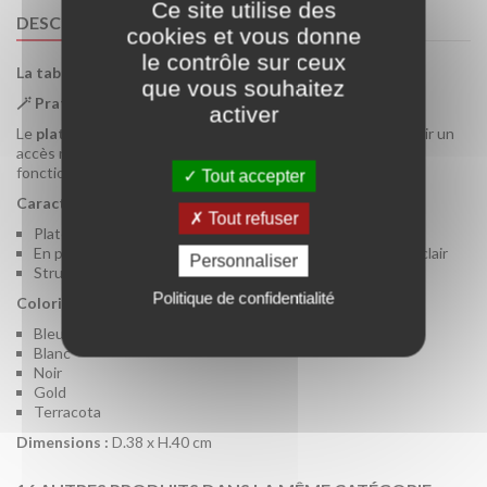
Ce site utilise des
DESCRIPTION
cookies et vous donne
le contrôle sur ceux
La table basse panier ajourée plateau en bois.
que vous souhaitez
🪄 Pratique et modulable
:
activer
Le
plateau amovible en métal
se retire facilement pour offrir un
accès rapide au rangement intérieur. Idéal pour allier déco et
fonctionnalité au quotidien !
Tout accepter
Caractéristiques :
Tout refuser
Plateau amovible
En panneaux de particules revêtu de décor coloris chêne clair
Personnaliser
Structure en métal recouverte de poudre coloris noir
Politique de confidentialité
Coloris :
Bleu
Blanc
Noir
Gold
Terracota
Dimensions :
D.38 x H.40 cm