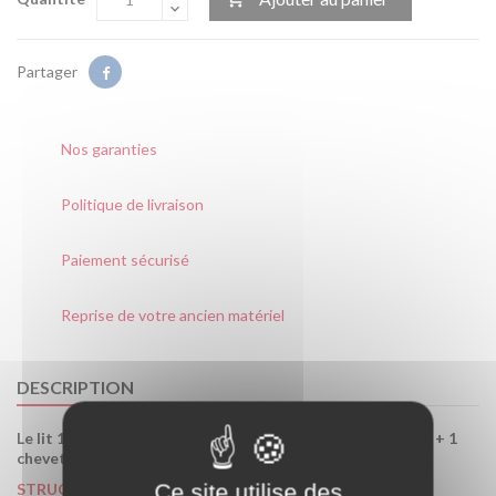
Partager
Nos garanties
Politique de livraison
Paiement sécurisé
Reprise de votre ancien matériel
DESCRIPTION
Le lit 140 x 190 cm + sommier a lattes + armoire 4 portes + 1
chevet
.
Ce site utilise des
STRUCTURE