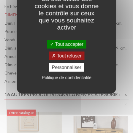
cookies et vous donne
En hévéa et placage bois.
le contrôle sur ceux
DIMENSION
que vous souhaitez
Dim. lit
Longueur 223 cm x largeur 166 cm x hauteur 32 / 88 cm.
activer
Pour couchage 140 x 190 cm.
Vendu avec un sommier a lattes et sans matelas.
Tout accepter
Dim. armoire
Longueur 174 cm x largeur 52 cm x hauteur 209 cm.
Tout refuser
Armoire 2 étagères + 2 portes penderie.
Dim. chevet
Longueur 50 cm x largeur 40 cm x hauteur 62 cm.
Personnaliser
Chevet avec 1 tiroir.
Politique de confidentialité
A monter soi même.
16 AUTRES PRODUITS DANS LA MÊME CATÉGORIE :
>
<
Offre catalogue