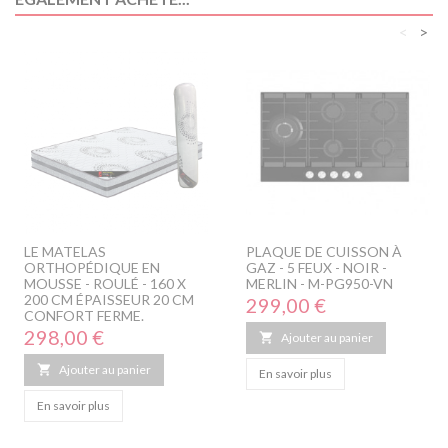
<
>
LE MATELAS
PLAQUE DE CUISSON À
ORTHOPÉDIQUE EN
GAZ - 5 FEUX - NOIR -
MOUSSE - ROULÉ - 160 X
MERLIN - M-PG950-VN
200 CM ÉPAISSEUR 20 CM
Prix
299,00 €
CONFORT FERME.
Prix
298,00 €

Ajouter au panier

Ajouter au panier
En savoir plus
En savoir plus