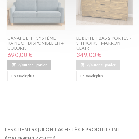
CANAPÉ LIT - SYSTÈME
LE BUFFET BAS 2 PORTES /
RAPIDO - DISPONIBLE EN 4
3 TIROIRS - MARRON
COLORIS
CLAIR
Prix
Prix
690,00 €
349,00 €

Ajouter au panier

Ajouter au panier
En savoir plus
En savoir plus
LES CLIENTS QUI ONT ACHETÉ CE PRODUIT ONT
ÉGALEMENT ACHETÉ...