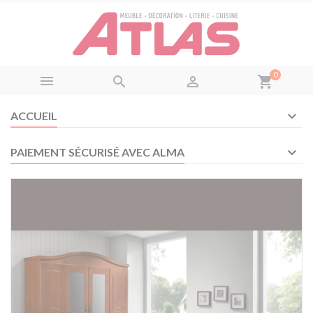
Panneau de gestion des cookies
0



shopping_cart
ACCUEIL
PAIEMENT SÉCURISÉ AVEC ALMA